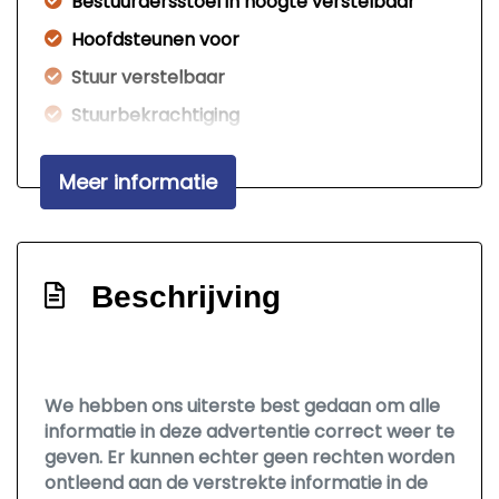
Bestuurdersstoel in hoogte verstelbaar
Hoofdsteunen voor
Stuur verstelbaar
Stuurbekrachtiging
Exterieur
Meer informatie
Buitenspiegels van binnenuit verstelbaar
Bumpers in carrosseriekleur
Centrale vergrendeling
Beschrijving
Getint glas
We hebben ons uiterste best gedaan om alle
informatie in deze advertentie correct weer te
geven. Er kunnen echter geen rechten worden
ontleend aan de verstrekte informatie in de