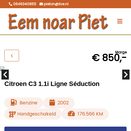
0646340855
pieton@live.nl
Marge
€ 850,-
Citroen C3 1.1i Ligne Séduction
Benzine
2002
Handgeschakeld
176.566 KM